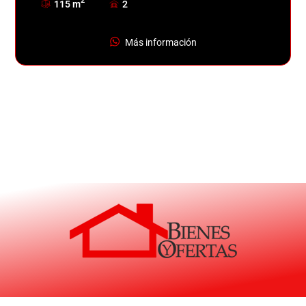
2
porcelanato. 2 garajes cubiertos y depósito. conjunto
115 m
2
con gimnasio, billar, pin-pong y vigilancia 24h.
Más información