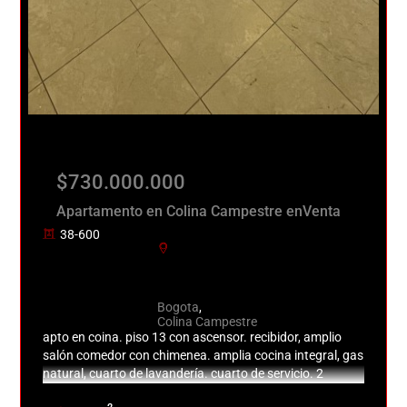
$730.000.000
Apartamento en Colina Campestre enVenta
38-600
Bogota
,
Colina Campestre
apto en coina. piso 13 con ascensor. recibidor, amplio
salón comedor con chimenea. amplia cocina integral, gas
natural, cuarto de lavandería. cuarto de servicio. 2
alcobas, 2 baños. pisos en madera laminada y